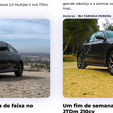
grande reboliço e a sermos c
awk 2.0 Multijet II 4x4 170cv
line)...
Motores
RUI FARINHA PEREIRA
 de faixa no
Um fim de semana 
JTDm 210cv