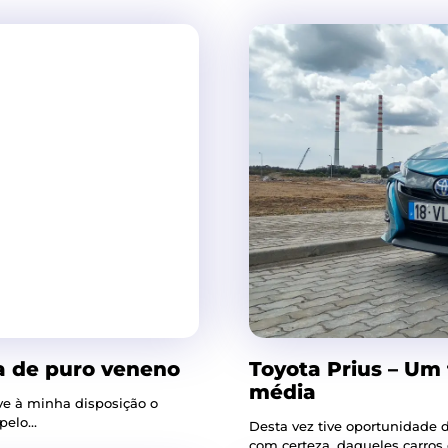
a de puro veneno
Toyota Prius – Um
média
ve à minha disposição o
elo...
Desta vez tive oportunidade de
com certeza, daqueles carros