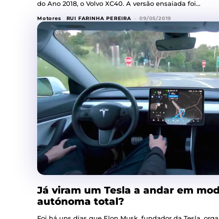
do Ano 2018, o Volvo XC40. A versão ensaiada foi...
Motores
RUI FARINHA PEREIRA
-
09/05/2019
Já viram um Tesla a andar em mo
autónoma total?
Foi há uns dias que Elon Musk, fundador da Tesla, or