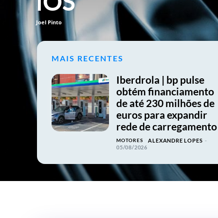
iOS
Joel Pinto
MAIS RECENTES
Iberdrola | bp pulse
obtém financiamento
de até 230 milhões de
euros para expandir
rede de carregamento
MOTORES
ALEXANDRE LOPES
-
05/08/2026