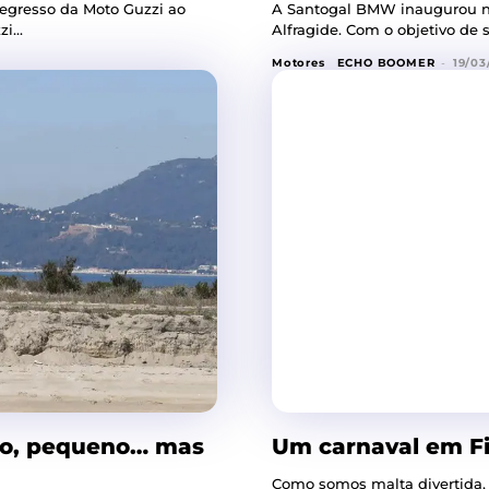
regresso da Moto Guzzi ao
A Santogal BMW inaugurou n
i...
Alfragide. Com o objetivo de 
Motores
ECHO BOOMER
-
19/03
oso, pequeno… mas
Um carnaval em Fie
Como somos malta divertida,