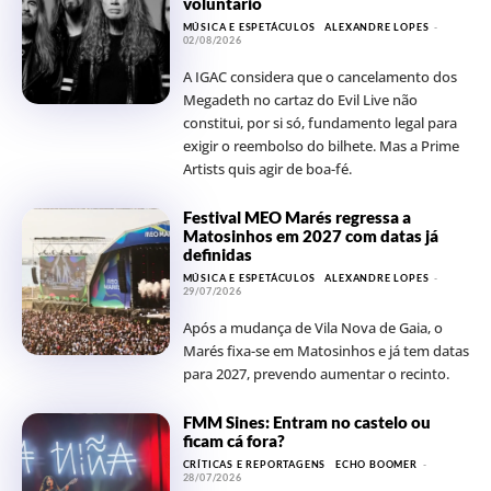
voluntário
MÚSICA E ESPETÁCULOS
ALEXANDRE LOPES
-
02/08/2026
A IGAC considera que o cancelamento dos
Megadeth no cartaz do Evil Live não
constitui, por si só, fundamento legal para
exigir o reembolso do bilhete. Mas a Prime
Artists quis agir de boa-fé.
Festival MEO Marés regressa a
Matosinhos em 2027 com datas já
definidas
MÚSICA E ESPETÁCULOS
ALEXANDRE LOPES
-
29/07/2026
Após a mudança de Vila Nova de Gaia, o
Marés fixa-se em Matosinhos e já tem datas
para 2027, prevendo aumentar o recinto.
FMM Sines: Entram no castelo ou
ficam cá fora?
CRÍTICAS E REPORTAGENS
ECHO BOOMER
-
28/07/2026