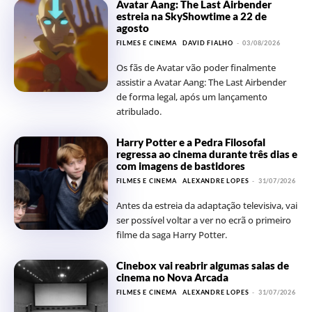
Avatar Aang: The Last Airbender
estreia na SkyShowtime a 22 de
agosto
FILMES E CINEMA
DAVID FIALHO
-
03/08/2026
Os fãs de Avatar vão poder finalmente
assistir a Avatar Aang: The Last Airbender
de forma legal, após um lançamento
atribulado.
Harry Potter e a Pedra Filosofal
regressa ao cinema durante três dias e
com imagens de bastidores
FILMES E CINEMA
ALEXANDRE LOPES
-
31/07/2026
Antes da estreia da adaptação televisiva, vai
ser possível voltar a ver no ecrã o primeiro
filme da saga Harry Potter.
Cinebox vai reabrir algumas salas de
cinema no Nova Arcada
FILMES E CINEMA
ALEXANDRE LOPES
-
31/07/2026