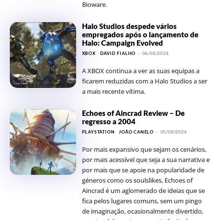
Bioware.
Halo Studios despede vários
empregados após o lançamento de
Halo: Campaign Evolved
XBOX
DAVID FIALHO
-
06/08/2026
A XBOX continua a ver as suas equipas a
ficarem reduzidas com a Halo Studios a ser
a mais recente vítima.
Echoes of Aincrad Review – De
regresso a 2004
PLAYSTATION
JOÃO CANELO
-
05/08/2026
Por mais expansivo que sejam os cenários,
por mais acessível que seja a sua narrativa e
por mais que se apoie na popularidade de
géneros como os soulslikes, Echoes of
Aincrad é um aglomerado de ideias que se
fica pelos lugares comuns, sem um pingo
de imaginação, ocasionalmente divertido,