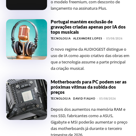
o modelo freemium, com desconto de
lançamento na assinatura Plus.
Portugal mantém exclusão de
gravações criadas apenas por IA dos
tops musicais
TECNOLOGIA
ALEXANDRE LOPES
-
05/08/2026
O novo regime da AUDIOGEST distingue o
uso de IA como apoio criativo das obras em
que a tecnologia assume a parte principal
da criação musical.
Motherboards para PC podem ser as
próximas vítimas da subida dos
preços
TECNOLOGIA
DAVID FIALHO
-
05/08/2026
Depois dos aumentos na memória RAM e
nos SSD, fabricantes como a ASUS,
Gigabyte e MSI poderão aumentar o preço
das motherboards já durante o terceiro
trimestre de 2026.