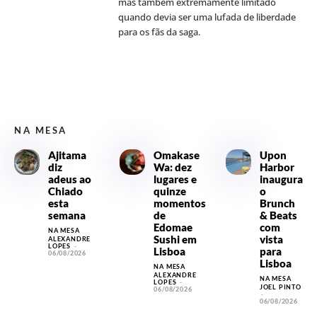
mas também extremamente limitado
quando devia ser uma lufada de liberdade
para os fãs da saga.
NA MESA
Ajitama
Omakase
Upon
diz
Wa: dez
Harbor
adeus ao
lugares e
inaugura
Chiado
quinze
o
esta
momentos
Brunch
semana
de
& Beats
Edomae
com
NA MESA
Sushi em
vista
ALEXANDRE
LOPES
-
Lisboa
para
06/08/2026
Lisboa
NA MESA
ALEXANDRE
NA MESA
LOPES
-
JOEL PINTO
06/08/2026
-
06/08/2026