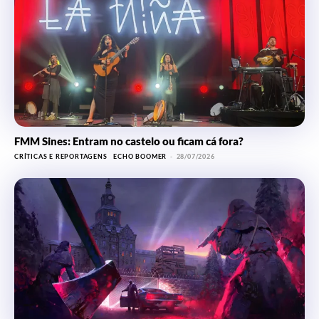
FMM Sines: Entram no castelo ou ficam cá fora?
CRÍTICAS E REPORTAGENS
ECHO BOOMER
-
28/07/2026