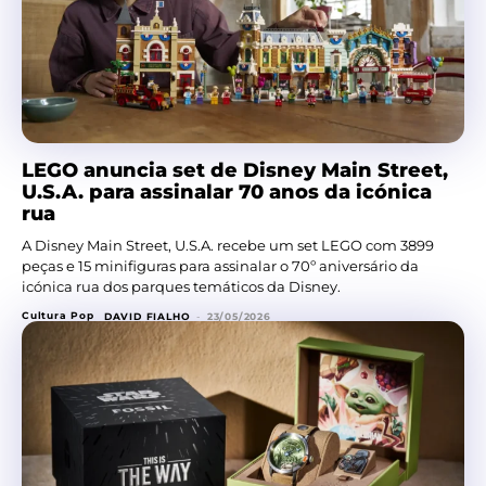
LEGO anuncia set de Disney Main Street,
U.S.A. para assinalar 70 anos da icónica
rua
A Disney Main Street, U.S.A. recebe um set LEGO com 3899
peças e 15 minifiguras para assinalar o 70º aniversário da
icónica rua dos parques temáticos da Disney.
Cultura Pop
DAVID FIALHO
-
23/05/2026