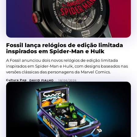
Fossil lança relógios de edição limitada
inspirados em Spider-Man e Hulk
A Fossil anunciou dois novos relógios de edição limitada
inspirados em Spider-Man e Hulk, com designs baseados nas
versões clássicas das personagens da Marvel Comics.
Cultura Pop
DAVID FIALHO
-
18/06/2026