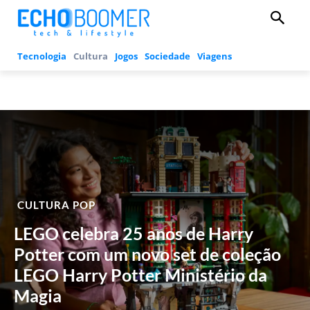
Tecnologia
Cultura
Jogos
Sociedade
Viagens
CULTURA POP
LEGO celebra 25 anos de Harry
Potter com um novo set de coleção
LEGO Harry Potter Ministério da
Magia