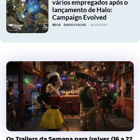
vários empregados após o
lançamento de Halo:
Campaign Evolved
XBOX
DAVID FIALHO
-
06/08/2026
Os Trailers da Semana para (re)ver (16 a 22