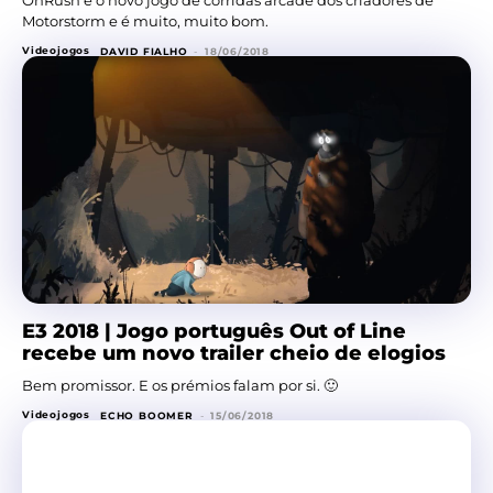
OnRush é o novo jogo de corridas arcade dos criadores de
Motorstorm e é muito, muito bom.
Videojogos
DAVID FIALHO
-
18/06/2018
E3 2018 | Jogo português Out of Line
recebe um novo trailer cheio de elogios
Bem promissor. E os prémios falam por si. 🙂
Videojogos
ECHO BOOMER
-
15/06/2018