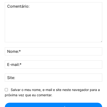
Comentário:
No
E-
mai
Sit
Salvar o meu nome, e-mail e site neste navegador para a
próxima vez que eu comentar.