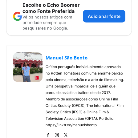
Escolhe o Echo Boomer
como Fonte Preferida
Adicionar fonte
Vê os nossos artigos com
prioridade sempre que
pesquisares no Google.
Manuel São Bento
Crítico português individualmente aprovado
no Rotten Tomatoes com uma enorme paixão
pelo cinema, televisão e a arte de filmmaking.
Uma perspetiva imparcial de alguém que
parou de assistir a trailers desde 2017.
Membro de associações como Online Film
Critics Society (OFCS), The International Film
Society Critics (IFSC) e Online Film &
Television Association (OFTA). Portfolio:
https://linktr.ee/manuelsbento