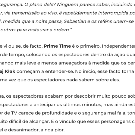
gurança. O plano dele? Ninguém parece saber, incluindo o
r, via transmissão ao vivo, é repetidamente interrompida po
À medida que a noite passa, Sebastian e os reféns unem-s
outros para restaurar a ordem.”
vi ou se, de facto,
Prime Time
é o primeiro. Independente
perde tempo, colocando os espectadores dentro da ação qu
tornando mais leve e menos ameaçadora à medida que os pe
ej Kłak
começam a entender-se. No início, esse facto torna
 uma vez que os espectadores nada sabem sobre eles.
sa, os espectadores acabam por descobrir muito pouco sob
pectadores a antecipar os últimos minutos, mas ainda est
 de TV carece de profundidade e o segurança mal fala, to
o difícil de alcançar. E o vínculo que esses personagens 
vel e desanimador, ainda pior.