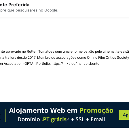
te Preferida
mpre que pesquisares no Google.
ente aprovado no Rotten Tomatoes com uma enorme paixão pelo cinema, televisão
r a trailers desde 2017. Membro de associações como Online Film Critics Society 
on Association (OFTA). Portfolio: https://linktr.ee/manuelsbento