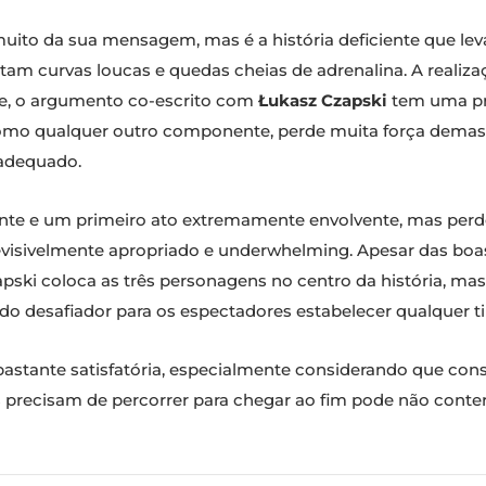
 muito da sua mensagem, mas é a história deficiente que le
am curvas loucas e quedas cheias de adrenalina. A realiz
nte, o argumento co-escrito com
Łukasz Czapski
tem uma pr
omo qualquer outro componente, perde muita força demas
adequado.
nte e um primeiro ato extremamente envolvente, mas perde 
visivelmente apropriado e underwhelming. Apesar das boas
ski coloca as três personagens no centro da história, mas
o desafiador para os espectadores estabelecer qualquer ti
bastante satisfatória, especialmente considerando que con
 precisam de percorrer para chegar ao fim pode não conte