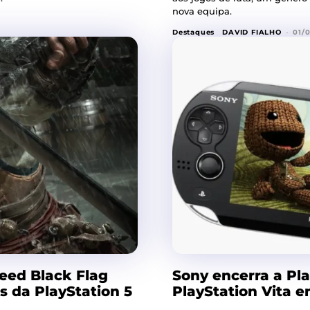
nova equipa.
Destaques
DAVID FIALHO
-
01/
reed Black Flag
Sony encerra a Pla
 da PlayStation 5
PlayStation Vita 