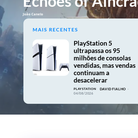
Echoes of Aincr
João Canelo
MAIS RECENTES
PlayStation 5
ultrapassa os 95
milhões de consolas
vendidas, mas vendas
continuam a
desacelerar
PLAYSTATION
DAVID FIALHO
-
04/08/2026