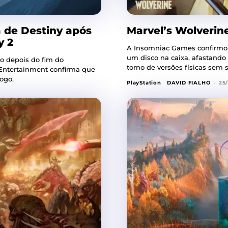
 de Destiny após
Marvel’s Wolverine
y 2
A Insomniac Games confirmou q
um disco na caixa, afastando
o depois do fim do
torno de versões físicas sem s
e Entertainment confirma que
ogo.
PlayStation
DAVID FIALHO
-
25