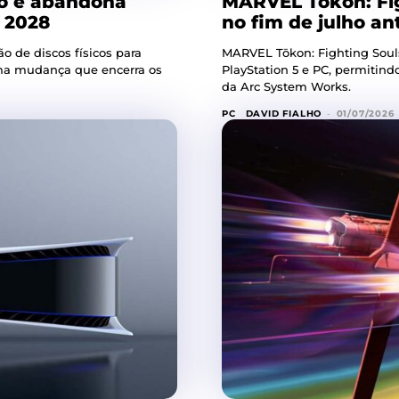
co e abandona
MARVEL Tōkon: Fig
e 2028
no fim de julho a
o de discos físicos para
MARVEL Tōkon: Fighting Souls
numa mudança que encerra os
PlayStation 5 e PC, permitin
da Arc System Works.
PC
DAVID FIALHO
-
01/07/2026