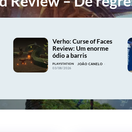
ad Review – De regre
Verho: Curse of Faces
Review: Um enorme
ódio a barris
PLAYSTATION
JOÃO CANELO
-
03/08/2026