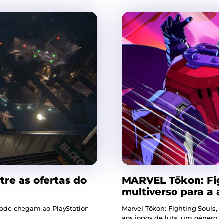
tre as ofertas do
MARVEL Tōkon: Fig
multiverso para a
ssCode chegam ao PlayStation
Marvel Tōkon: Fighting Souls,
.
aos jogos de luta, um género