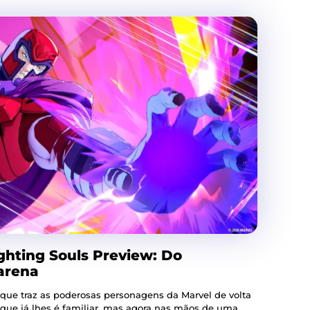
hting Souls Preview: Do
 arena
 que traz as poderosas personagens da Marvel de volta
 que já lhes é familiar, mas agora nas mãos de uma