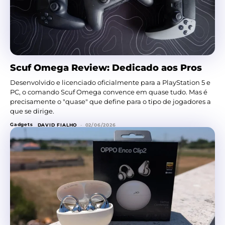
Scuf Omega Review: Dedicado aos Pros
Desenvolvido e licenciado oficialmente para a PlayStation 5 e
PC, o comando Scuf Omega convence em quase tudo. Mas é
precisamente o "quase" que define para o tipo de jogadores a
que se dirige.
Gadgets
DAVID FIALHO
-
02/06/2026