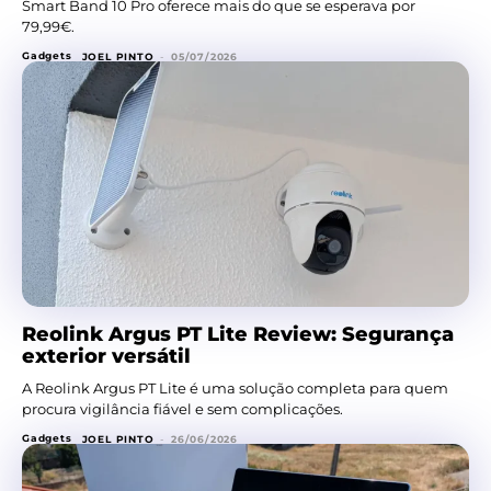
Smart Band 10 Pro oferece mais do que se esperava por
79,99€.
Gadgets
JOEL PINTO
-
05/07/2026
Reolink Argus PT Lite Review: Segurança
exterior versátil
A Reolink Argus PT Lite é uma solução completa para quem
procura vigilância fiável e sem complicações.
Gadgets
JOEL PINTO
-
26/06/2026