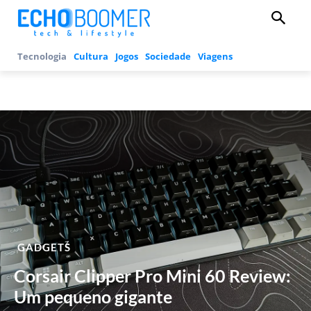
Tecnologia
Cultura
Jogos
Sociedade
Viagens
GADGETS
Corsair Clipper Pro Mini 60 Review:
Um pequeno gigante