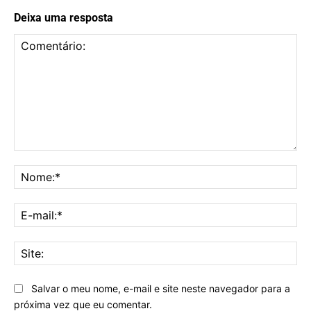
Deixa uma resposta
Comentário:
No
E-
mai
Sit
Salvar o meu nome, e-mail e site neste navegador para a
próxima vez que eu comentar.