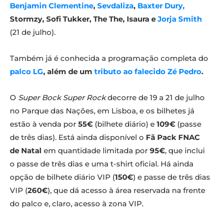
Benjamin Clementine
,
Sevdaliza
,
Baxter Dury,
Stormzy, Sofi Tukker, The The, Isaura e
Jorja Smith
(21 de julho).
Também já é conhecida a programação completa do
palco LG
, além de um
tributo ao falecido Zé Pedro
.
O
Super Bock Super Rock
decorre de 19 a 21 de julho
no Parque das Nações, em Lisboa, e os bilhetes já
estão à venda por
55€
(bilhete diário) e
109€
(passe
de três dias). Está ainda disponível o
Fã Pack FNAC
de Natal
em quantidade limitada por
95€
, que inclui
o passe de três dias e uma t-shirt oficial. Há ainda
opção de bilhete diário VIP (
150€
) e passe de três dias
VIP (
260€
), que dá acesso à área reservada na frente
do palco e, claro, acesso à zona VIP.