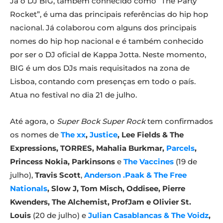
Já o DJ BIG, também conhecido como “The Party
Rocket”, é uma das principais referências do hip­ hop
nacional. Já colaborou com alguns dos principais
nomes do hip hop nacional e é também conhecido
por ser o DJ oficial de Kappa Jotta. Neste momento,
BIG é um dos DJs mais requisitados na zona de
Lisboa, contando com presenças em todo o país.
Atua no festival no dia 21 de julho.
Até agora, o
Super Bock Super Rock
tem confirmados
os nomes de
The xx
,
Justice
, Lee Fields & The
Expressions,
TORRES, Mahalia Burkmar,
Parcels
,
Princess Nokia, Parkinsons
e
The Vaccines
(19 de
julho),
Travis Scott
,
Anderson .Paak & The Free
Nationals
, Slow J, Tom Misch, Oddisee, Pierre
Kwenders, The Alchemist, ProfJam e Olivier St.
Louis
(20 de julho) e
Julian Casablancas & The Voidz
,