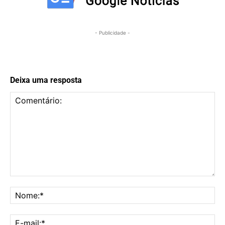
- Publicidade -
Deixa uma resposta
Comentário:
No
E-