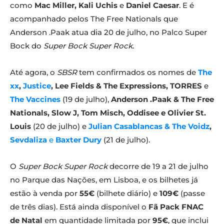
como
Mac Miller, Kali Uchis
e
Daniel Caesar
. E é
acompanhado pelos The Free Nationals que
Anderson .Paak atua dia 20 de julho, no Palco Super
Bock do
Super Bock Super Rock
.
Até agora, o
SBSR
tem confirmados os nomes de
The
xx
,
Justice
, Lee Fields & The Expressions,
TORRES
e
The Vaccines
(19 de julho),
Anderson .Paak & The Free
Nationals, Slow J, Tom Misch, Oddisee e Olivier St.
Louis
(20 de julho) e
Julian Casablancas & The Voidz
,
Sevdaliza
e
Baxter Dury
(21 de julho).
O
Super Bock Super Rock
decorre de 19 a 21 de julho
no Parque das Nações, em Lisboa, e os bilhetes já
estão à venda por
55€
(bilhete diário) e
109€
(passe
de três dias). Está ainda disponível o
Fã Pack FNAC
de Natal
em quantidade limitada por
95€
, que inclui