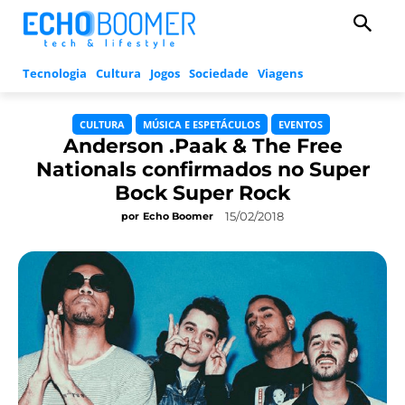
Tecnologia
Cultura
Jogos
Sociedade
Viagens
CULTURA
MÚSICA E ESPETÁCULOS
EVENTOS
Anderson .Paak & The Free
Nationals confirmados no Super
Bock Super Rock
15/02/2018
por
Echo Boomer