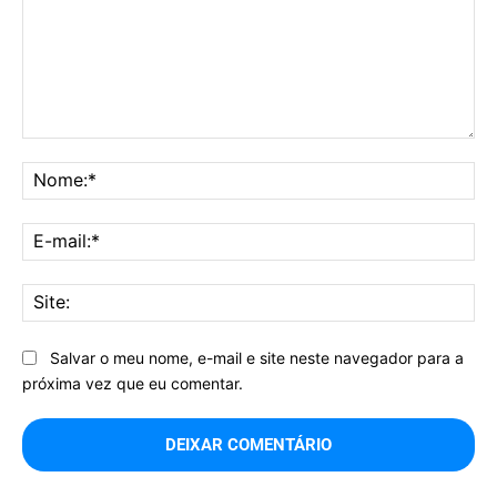
Comentário:
No
E-
mai
Sit
Salvar o meu nome, e-mail e site neste navegador para a
próxima vez que eu comentar.