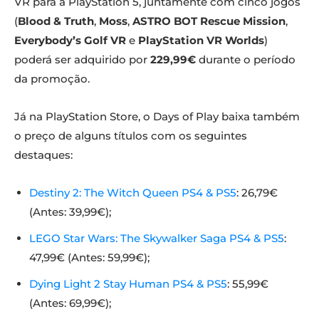
VR para a PlayStation 5, juntamente com cinco jogos
(
Blood & Truth
,
Moss
,
ASTRO BOT Rescue Mission
,
Everybody’s Golf VR
e
PlayStation VR Worlds
)
poderá ser adquirido por
229,99€
durante o período
da promoção.
Já na PlayStation Store, o Days of Play baixa também
o preço de alguns títulos com os seguintes
destaques:
Destiny 2: The Witch Queen PS4 & PS5
: 26,79€
(Antes: 39,99€);
LEGO Star Wars: The Skywalker Saga PS4 & PS5
:
47,99€ (Antes: 59,99€);
Dying Light 2 Stay Human PS4 & PS5
: 55,99€
(Antes: 69,99€);