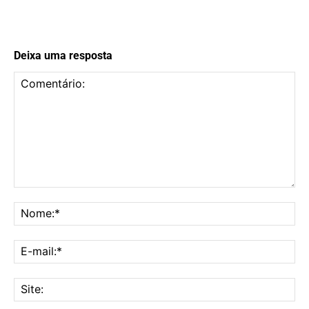
Deixa uma resposta
Comentário:
No
E-
mai
Sit