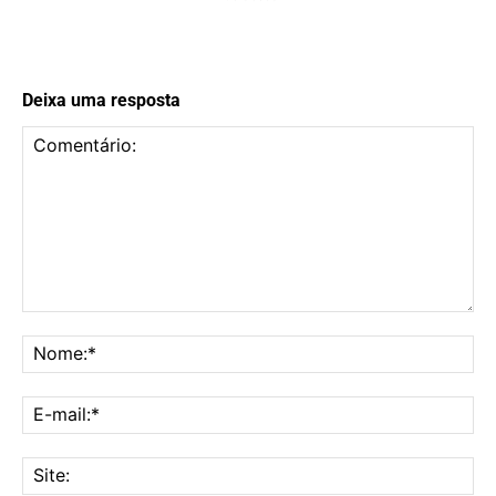
Deixa uma resposta
Comentário:
No
E-
mai
Sit