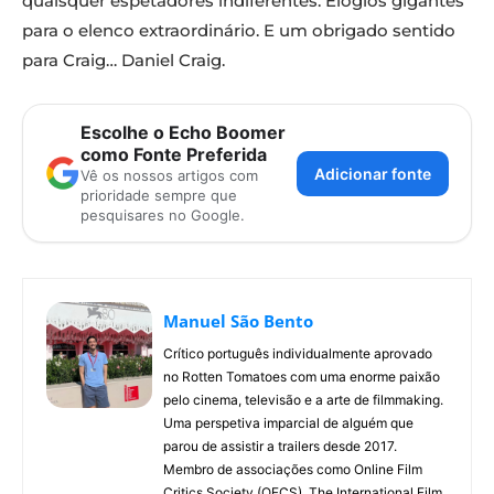
quaisquer espetadores indiferentes. Elogios gigantes
para o elenco extraordinário. E um obrigado sentido
para Craig… Daniel Craig.
Escolhe o Echo Boomer
como Fonte Preferida
Adicionar fonte
Vê os nossos artigos com
prioridade sempre que
pesquisares no Google.
Manuel São Bento
Crítico português individualmente aprovado
no Rotten Tomatoes com uma enorme paixão
pelo cinema, televisão e a arte de filmmaking.
Uma perspetiva imparcial de alguém que
parou de assistir a trailers desde 2017.
Membro de associações como Online Film
Critics Society (OFCS), The International Film