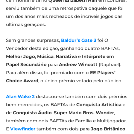
cerimónia feita no
Queen Elizabeth Hall
em Londres,
serviu também de uma retrospetiva daquele que foi
um dos anos mais recheados de incríveis jogos das
últimas gerações.
Sem grandes surpresas,
Baldur’s Gate 3
foi O
Vencedor desta edição, ganhando quatro BAFTAs,
Melhor Jogo
,
Música
,
Narrativa
e
Intérprete em
Papel Secundário
para
Andrew Wincott
(Raphael).
Para além disso, foi premiado com o
EE Players’
Choice Award
, o único prémio votado pelo público.
Alan Wake 2
destacou-se também com dois prémios
bem merecidos, os BAFTAs de
Conquista Artística
e
de
Conquista Áudio
.
Super Mario Bros. Wonder
,
também com dois BAFTAs de Família e Multijogador.
E
Viewfinder
também com dois para
Jogo Britânico