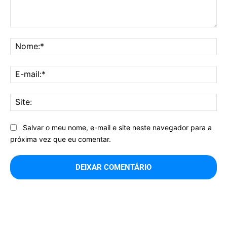
Comentário:
No
E-
mai
Sit
Salvar o meu nome, e-mail e site neste navegador para a
próxima vez que eu comentar.