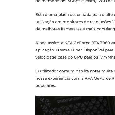
de memória de 15Gbps e, claro, 12GB de V
Esta é uma placa desenhada para o alt
utilização em monitores de resoluções
de melhores framerates é mais popular q
Ainda assim, a KFA GeForce RTX 3060 va
aplicação Xtreme Tuner. Disponível para
velocidade base do GPU para os 1777Mhz
O utilizador comum não irá notar muita d
nossa experiência com a KFA GeForce R
populares.