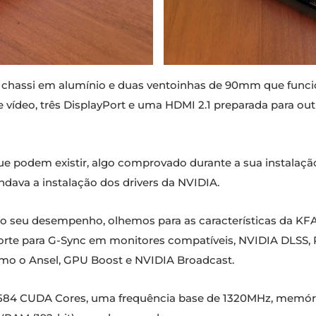
chassi em alumínio e duas ventoinhas de 90mm que func
de vídeo, três DisplayPort e uma HDMI 2.1 preparada para ou
que podem existir, algo comprovado durante a sua instalaç
ava a instalação dos drivers da NVIDIA.
no seu desempenho, olhemos para as características da KF
rte para G-Sync em monitores compatíveis, NVIDIA DLSS, Ra
mo o Ansel, GPU Boost e NVIDIA Broadcast.
84 CUDA Cores, uma frequência base de 1320MHz, memória