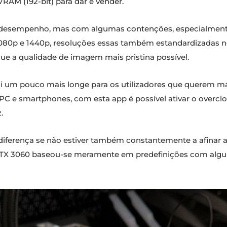
RAM (192-bit) para dar e vender.
o desempenho, mas com algumas contenções, especialment
 1080p e 1440p, resoluções essas também estandardizadas
ue a qualidade de imagem mais pristina possível.
i um pouco mais longe para os utilizadores que querem m
 PC e smartphones, com esta app é possível ativar o overcl
.
iferença se não estiver também constantemente a afinar as 
TX 3060 baseou-se meramente em predefinições com algu