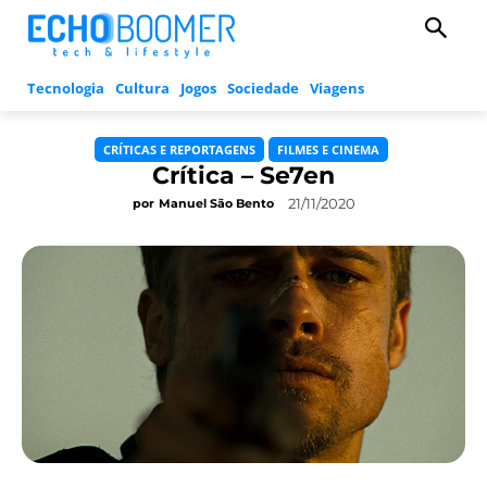
Tecnologia
Cultura
Jogos
Sociedade
Viagens
CRÍTICAS E REPORTAGENS
FILMES E CINEMA
Crítica – Se7en
21/11/2020
por
Manuel São Bento