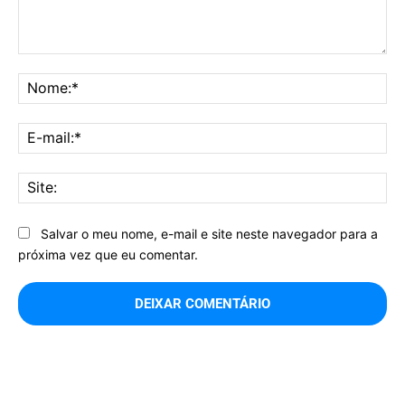
Comentário:
No
E-
mai
Sit
Salvar o meu nome, e-mail e site neste navegador para a
próxima vez que eu comentar.