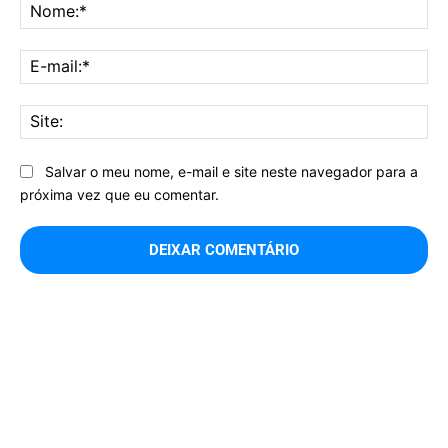
No
E-
mai
Sit
Salvar o meu nome, e-mail e site neste navegador para a
próxima vez que eu comentar.