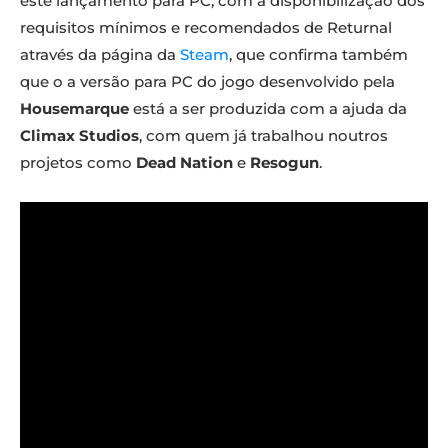
este lançamento para PC, com a disponibilização dos
requisitos mínimos e recomendados de Returnal
através da página da
Steam
, que confirma também
que o a versão para PC do jogo desenvolvido pela
Housemarque
está a ser produzida com a ajuda da
Climax Studios
, com quem já trabalhou noutros
projetos como
Dead Nation
e
Resogun
.