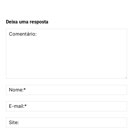
Deixa uma resposta
Comentário:
No
E-
mai
Sit