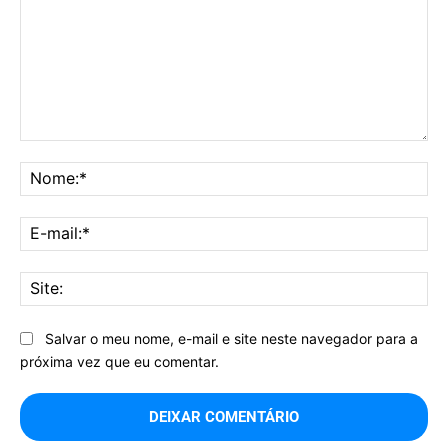
Comentário:
No
E-
mai
Sit
Salvar o meu nome, e-mail e site neste navegador para a
próxima vez que eu comentar.