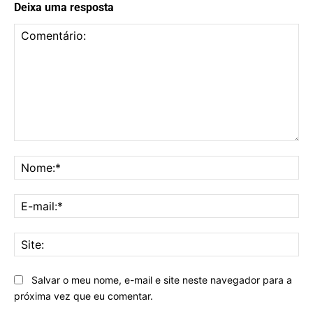
Deixa uma resposta
Comentário:
No
E-
mai
Sit
Salvar o meu nome, e-mail e site neste navegador para a
próxima vez que eu comentar.