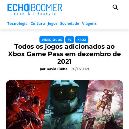
Tecnologia
Cultura
Jogos
Sociedade
Viagens
VIDEOJOGOS
PC
XBOX
Todos os jogos adicionados ao
Xbox Game Pass em dezembro de
2021
28/12/2021
por
David Fialho