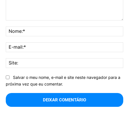
Comentário:
No
E-
mai
Sit
Salvar o meu nome, e-mail e site neste navegador para a
próxima vez que eu comentar.