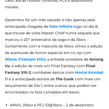
caso, até às nossas consolas, PCs e dispositivos
móveis.
Dezembro foi um mês pesado e não apenas pela
antecipada chegada de
Halo Infinite
logo no dia 8,
que trouxe de volta Master Chief numa sequela que
marcou o 20º aniversário da saga e da Xbox.
Juntamente com a mascote da Xbox, vimos a adição
de aventuras de horror espacial em co-op com
Aliens: Fireteam Elite
, a entrada sorrateira de
Among
Us
, a adição de mais um Final Fantasy com
Final
Fantasy XIII-2
, combates épicos com
Mortal Kombat
11
e a antecipada estreia de
The Gunk
com mais um
lançamento de Dia 1, entre outros, que podem ser
encontrados na lista completa em baixo:
ANVIL (Xbox e PC) ID@Xbox – 2 de dezembro