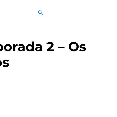
porada 2 – Os
os