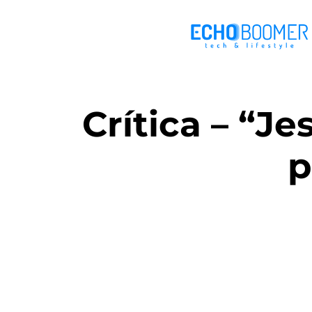
Crítica – “J
p