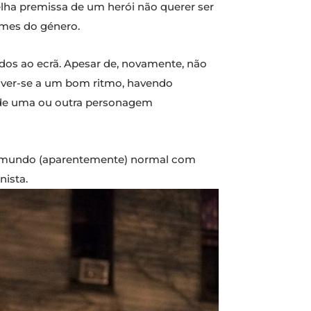
elha premissa de um herói não querer ser
lmes do género.
lados ao ecrã. Apesar de, novamente, não
olver-se a um bom ritmo, havendo
a de uma ou outra personagem
m mundo (aparentemente) normal com
ista.