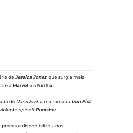
érie de
Jessica Jones
, que surgia mais
ntre a
Marvel
e a
Netflix
.
rada de
DareDevil
, o mal-amado
Iron Fist
 violento
spinoff
Punisher
.
 preces e disponibilizou-nos