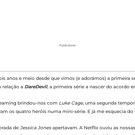
- Publicidade -
dois anos e meio desde que vimos (e adorámos) a primeira s
 relação a
DareDevil
, a primeira série a nascer do acordo e
streaming brindou-nos com
Luke Cage
, uma segunda tempo
ram os quatro heróis numa mini-série. E já me esquecia do
orada de
Jessica Jones
apertavam. A Netflix ouviu as nossas