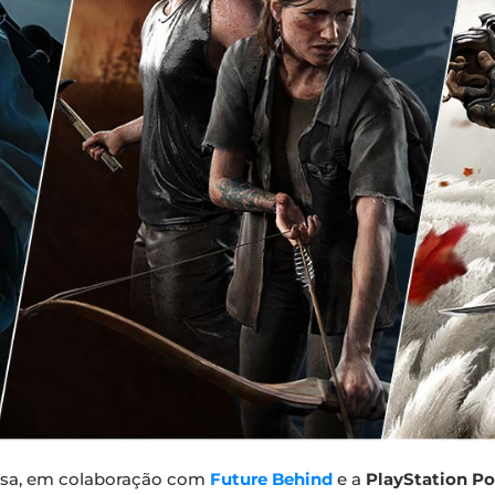
asa, em colaboração com
Future Behind
e a
PlayStation Po