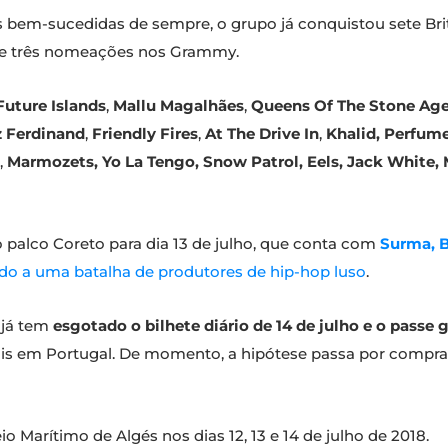
 bem-sucedidas de sempre, o grupo já conquistou sete Bri
Q e três nomeações nos Grammy.
Future Islands
,
Mallu Magalhães
,
Queens Of The Stone Ag
 Ferdinand
,
Friendly Fires
,
At The Drive In
,
Khalid, Perfum
,
Marmozets, Yo La
Tengo, Snow Patrol, Eels, Jack White,
alco Coreto para dia 13 de julho, que conta com
Surma, B
do a uma batalha de produtores de hip-hop luso
.
já tem
esgotado o bilhete diário de 14 de julho e o passe g
ivais em Portugal. De momento, a hipótese passa por comprar 
o Marítimo de Algés nos dias 12, 13 e 14 de julho de 2018.