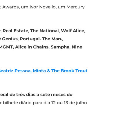
t Awards, um Ivor Novello, um Mercury
e
,
Real Estate
,
The National
,
Wolf Alice
,
e Genius
,
Portugal. The Man.
,
 MGMT, Alice in Chains, Sampha, Nine
eatriz Pessoa, Minta & The Brook Trout
eral de três dias a sete meses do
bilhete diário para dia 12 ou 13 de julho