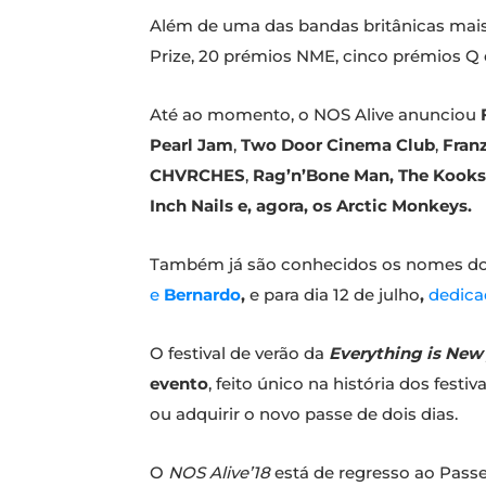
Além de uma das bandas britânicas mais
Prize, 20 prémios NME, cinco prémios 
Até ao momento, o NOS Alive anunciou
Pearl Jam
,
Two Door Cinema Club
,
Franz
CHVRCHES
,
Rag’n’Bone Man,
The Kooks
Inch Nails e, agora, os Arctic Monkeys.
Também já são conhecidos os nomes do p
e
Bernardo
,
e para dia 12 de julho
,
dedica
O festival de verão da
Everything is New
evento
, feito único na história dos fest
ou adquirir o novo passe de dois dias.
O
NOS Alive’18
está de regresso ao Passei