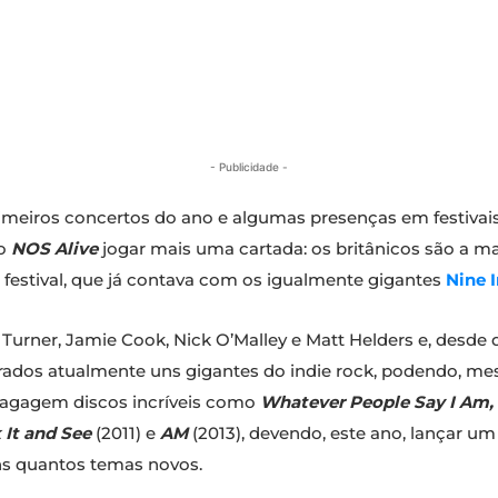
- Publicidade -
meiros concertos do ano e algumas presenças em festivais
do
NOS Alive
jogar mais uma cartada: os britânicos são a m
o festival, que já contava com os igualmente gigantes
Nine I
Turner, Jamie Cook, Nick O’Malley e Matt Helders e, desde
derados atualmente uns gigantes do indie rock, podendo, m
bagagem discos incríveis como
Whatever People Say I Am, 
 It and See
(2011) e
AM
(2013), devendo, este ano, lançar um
s quantos temas novos.