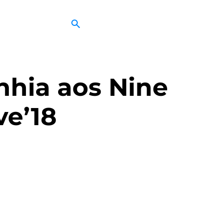
hia aos Nine
ve’18