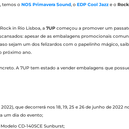
2, temos o
NOS Primavera Sound
, o
EDP Cool Jazz
e o
Rock 
Rock in Rio Lisboa, a
7UP
começou a promover um passatem
 descansados: apesar de as embalagens promocionais comun
, caso sejam um dos felizardos com o papelinho mágico, sai
o próximo ano.
creto. A 7UP tem estado a vender embalagens que possue
 2022), que decorrerá nos 18, 19, 25 e 26 de junho de 2022 n
ra um dia do evento;
 – Modelo CD-140SCE Sunburst;