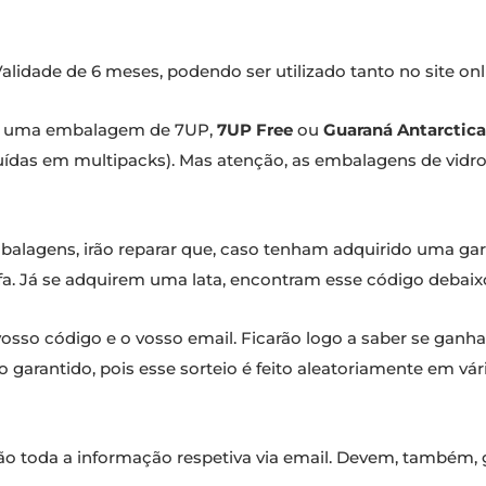
alidade de 6 meses, podendo ser utilizado tanto no site onl
em uma embalagem de 7UP,
7UP Free
ou
Guaraná Antarctica
uídas em multipacks). Mas atenção, as embalagens de vidro
lagens, irão reparar que, caso tenham adquirido uma garr
fa. Já se adquirem uma lata, encontram esse código debaixo
vosso código e o vosso email. Ficarão logo a saber se ganha
garantido, pois esse sorteio é feito aleatoriamente em vá
ão toda a informação respetiva via email. Devem, també