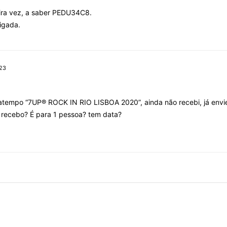
eira vez, a saber PEDU34C8.
igada.
:23
atempo “7UP® ROCK IN RIO LISBOA 2020”, ainda não recebi, já enviei
o recebo? É para 1 pessoa? tem data?