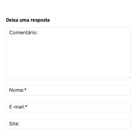
Deixa uma resposta
Comentário:
No
E-
mai
Sit