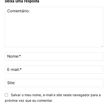
Deixa uma resposta
Comentário:
No
E-
mai
Sit
Salvar o meu nome, e-mail e site neste navegador para a
próxima vez que eu comentar.