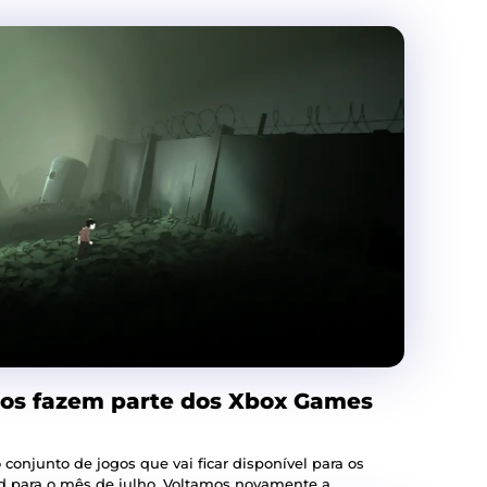
ros fazem parte dos Xbox Games
 conjunto de jogos que vai ficar disponível para os
subscritores do Xbox Live Gold para o mês de julho. Voltamos novamente a...