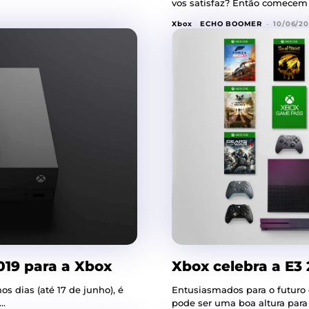
vos satisfaz? Então comecem a
Xbox
ECHO BOOMER
-
10/06/20
19 para a Xbox
Xbox celebra a E3
s dias (até 17 de junho), é
Entusiasmados para o futuro
..
pode ser uma boa altura para 