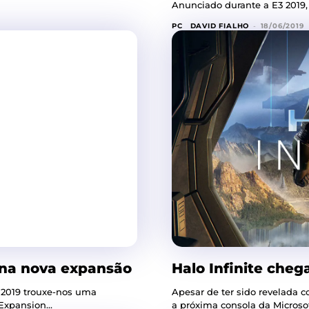
Anunciado durante a E3 2019, n
PC
DAVID FIALHO
-
18/06/2019
 na nova expansão
Halo Infinite cheg
 2019 trouxe-nos uma
Apesar de ter sido revelada 
orza Horizon 4. Parte do Expansion...
a próxima consola da Microsoft