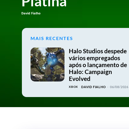
Platina
David Fialho
MAIS RECENTES
Halo Studios despede
vários empregados
após o lançamento de
Halo: Campaign
Evolved
XBOX
DAVID FIALHO
-
06/08/2026