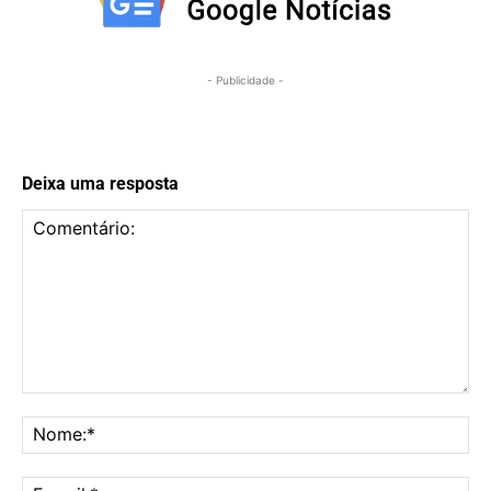
- Publicidade -
Deixa uma resposta
Comentário:
No
E-