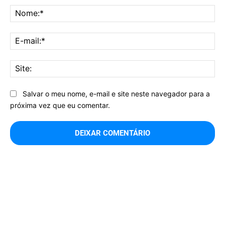
No
E-
mai
Sit
Salvar o meu nome, e-mail e site neste navegador para a
próxima vez que eu comentar.