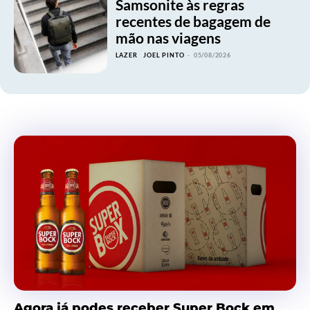
Samsonite às regras
recentes de bagagem de
mão nas viagens
LAZER
JOEL PINTO
-
05/08/2026
Agora já podes receber Super Bock em