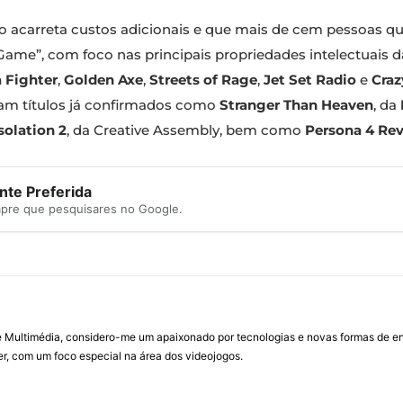
 acarreta custos adicionais e que mais de cem pessoas qu
 Game”, com foco nas principais propriedades intelectuais da
a Fighter
,
Golden Axe
,
Streets of Rage
,
Jet Set Radio
e
Craz
tam títulos já confirmados como
Stranger Than Heaven
, da
Isolation 2
, da Creative Assembly, bem como
Persona 4 Rev
te Preferida
mpre que pesquisares no Google.
Multimédia, considero-me um apaixonado por tecnologias e novas formas de ent
, com um foco especial na área dos videojogos.