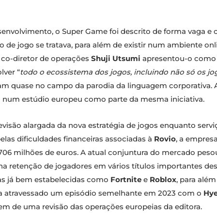
envolvimento, o Super Game foi descrito de forma vaga e
o de jogo se tratava, para além de existir num ambiente on
co-diretor de operações
Shuji Utsumi
apresentou-o como 
lver “
todo o ecossistema dos jogos, incluindo não só os 
tram quase no campo da parodia da linguagem corporativa.
num estúdio europeu como parte da mesma iniciativa.
isão alargada da nova estratégia de jogos enquanto serviç
elas dificuldades financeiras associadas à
Rovio
, a empresa
06 milhões de euros. A atual conjuntura do mercado peso
na retenção de jogadores em vários títulos importantes de
as já bem estabelecidas como
Fortnite
e
Roblox
, para alé
nha atravessado um episódio semelhante em 2023 com o
Hy
em de uma revisão das operações europeias da editora.