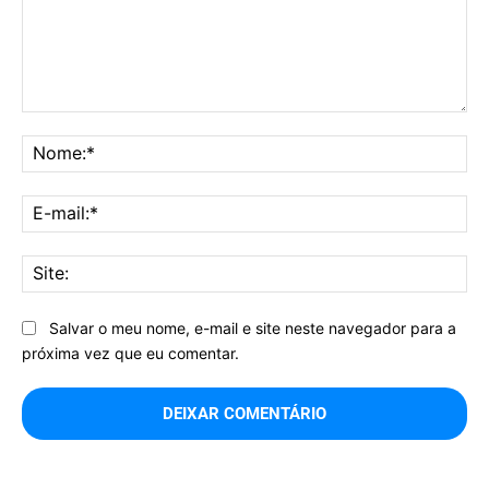
Comentário:
No
E-
mai
Sit
Salvar o meu nome, e-mail e site neste navegador para a
próxima vez que eu comentar.