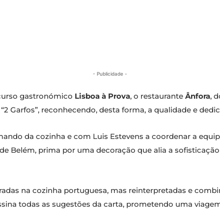
- Publicidade -
ncurso gastronómico
Lisboa à Prova
, o restaurante
Ânfora
, 
e “2 Garfos”, reconhecendo, desta forma, a qualidade e ded
mando da cozinha e com Luis Estevens a coordenar a equipa 
 de Belém, prima por uma decoração que alia a sofisticaçã
radas na cozinha portuguesa, mas reinterpretadas e combin
assina todas as sugestões da carta, prometendo uma viage