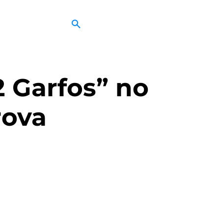
 Garfos” no
rova