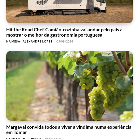
Hit the Road Chef. Camião-cozinha vai andar pelo país a
mostrar o melhor da gastronomia portuguesa
NA MESA
ALEXANDRE LOPES
-
05/08/2026
Margaval convida todos a viver a vindima numa experiência
em Tomar
NA MESA
JOEL PINTO
-
05/08/2026