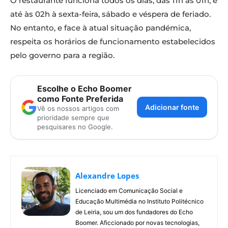
O restaurante funciona todos os dias, das 11h às 01h, e
até às 02h à sexta-feira, sábado e véspera de feriado.
No entanto, e face à atual situação pandémica,
respeita os horários de funcionamento estabelecidos
pelo governo para a região.
Escolhe o Echo Boomer
como Fonte Preferida
Adicionar fonte
Vê os nossos artigos com
prioridade sempre que
pesquisares no Google.
Alexandre Lopes
Licenciado em Comunicação Social e
Educação Multimédia no Instituto Politécnico
de Leiria, sou um dos fundadores do Echo
Boomer. Aficcionado por novas tecnologias,