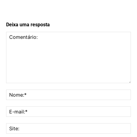
Deixa uma resposta
Comentário:
No
E-
mai
Sit