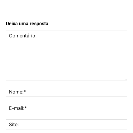
Deixa uma resposta
Comentário:
No
E-
mai
Sit