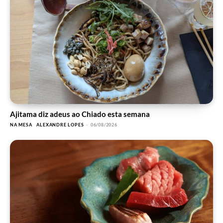
Ajitama diz adeus ao Chiado esta semana
NA MESA
ALEXANDRE LOPES
-
06/08/2026