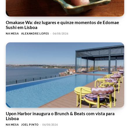
Omakase Wa: dez lugares e quinze momentos de Edomae
Sushi em Lisboa
NA MESA
ALEXANDRE LOPES
-
06/08/2026
Upon Harbor inaugura o Brunch & Beats com vista para
Lisboa
NA MESA
JOEL PINTO
-
06/08/2026