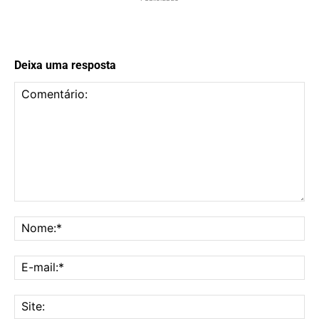
Deixa uma resposta
Comentário:
No
E-
mai
Sit