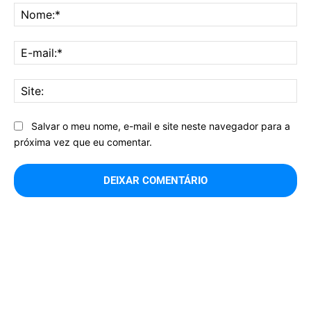
No
E-
mai
Sit
Salvar o meu nome, e-mail e site neste navegador para a
próxima vez que eu comentar.