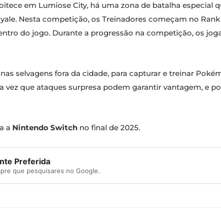
oitece em Lumiose City, há uma zona de batalha especial q
oyale. Nesta competição, os Treinadores começam no Rank Z
tro do jogo. Durante a progressão na competição, os jogad
 zonas selvagens fora da cidade, para capturar e treinar Po
ma vez que ataques surpresa podem garantir vantagem, e pod
ra a
Nintendo Switch
no final de 2025.
te Preferida
mpre que pesquisares no Google.