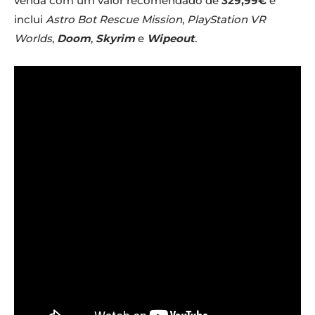
venda com um valor recomendado de
329,99€
e
inclui
Astro Bot Rescue Mission
,
PlayStation VR
Worlds
,
Doom
,
Skyrim
e
Wipeout
.