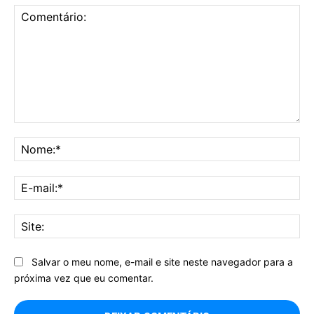
Comentário:
No
E-
mai
Sit
Salvar o meu nome, e-mail e site neste navegador para a
próxima vez que eu comentar.