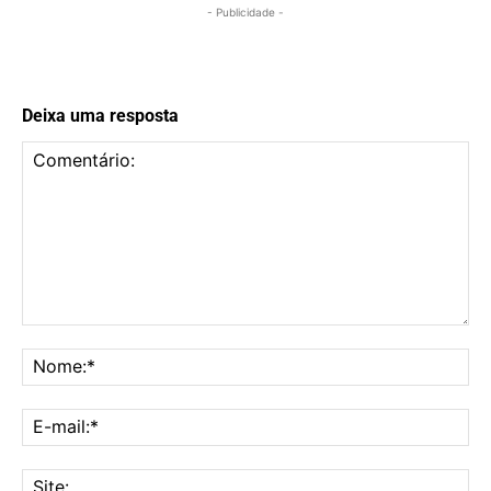
- Publicidade -
Deixa uma resposta
Comentário:
No
E-
mai
Sit