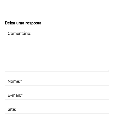
Deixa uma resposta
Comentário:
No
E-
mai
Sit