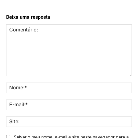
Deixa uma resposta
Comentário:
No
E-
mai
Sit
Salvar o meu nome, e-mail e site neste navegador para a