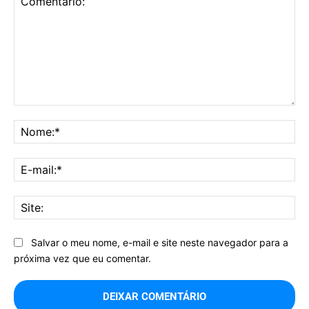
Comentário:
No
E-
mai
Sit
Salvar o meu nome, e-mail e site neste navegador para a
próxima vez que eu comentar.