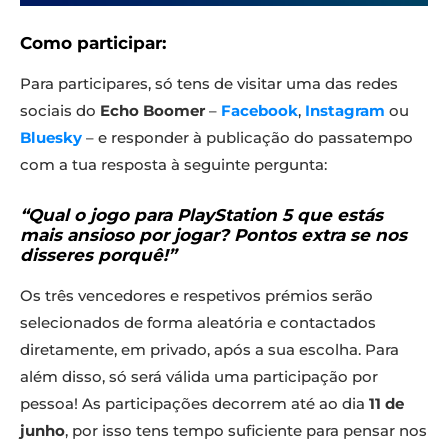
Como participar:
Para participares, só tens de visitar uma das redes
sociais do
Echo Boomer
–
Facebook
,
Instagram
ou
Bluesky
– e responder à publicação do passatempo
com a tua resposta à seguinte pergunta:
“Qual o jogo para PlayStation 5 que estás
2.º prémio: Comando sem fios DualSense - Chroma Teal
mais ansioso por jogar? Pontos extra se nos
Passatempo Days of Play 2025 - Echo Boomer / Playstation
disseres porquê!”
Os três vencedores e respetivos prémios serão
selecionados de forma aleatória e contactados
diretamente, em privado, após a sua escolha. Para
além disso, só será válida uma participação por
pessoa! As participações decorrem até ao dia
11 de
junho
, por isso tens tempo suficiente para pensar nos