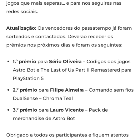
jogos que mais esperas… e para nos seguires nas
redes sociais.
3.º prémio: Pack de merchandise de Astro Bot
Passatempo Days of Play 2025 - Echo Boomer / Playstation
Atualização:
Os vencedores do passatempo já foram
sorteados e contactados. Deverão receber os
prémios nos próximos dias e foram os seguintes:
1.º prémio
para
Sério Oliveira
– Códigos dos jogos
Astro Bot e The Last of Us Part II Remastered para
PlayStation 5
2.º prémio
para
Filipe Almeira
– Comando sem fios
DualSense – Chroma Teal
3.º prémio
para
Lauro Vicente
– Pack de
merchandise de Astro Bot
Obrigado a todos os participantes e fiquem atentos