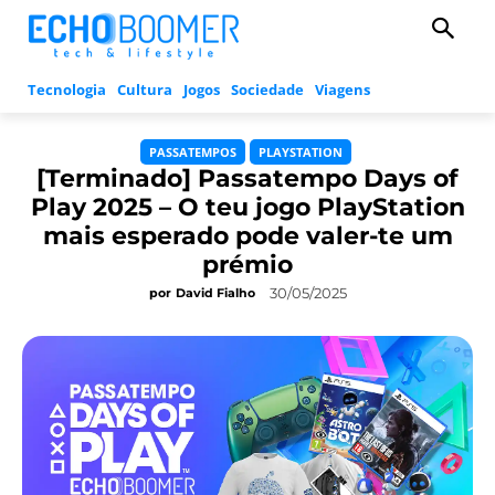
Tecnologia
Cultura
Jogos
Sociedade
Viagens
PASSATEMPOS
PLAYSTATION
[Terminado] Passatempo Days of
Play 2025 – O teu jogo PlayStation
mais esperado pode valer-te um
prémio
30/05/2025
por
David Fialho