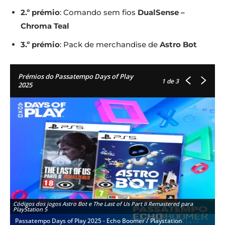
2.º prémio
: Comando sem fios
DualSense –
Chroma Teal
3.º prémio
: Pack de merchandise de
Astro Bot
Prémios do Passatempo Days of Play
1
de 3
2025
Códigos dos jogos Astro Bot e The Last of Us Part II Remastered para
PlayStation 5
Passatempo Days of Play 2025 - Echo Boomer / Playstation