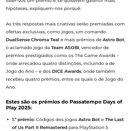
valer-vos um prémio e, se quiserem garantir mais
hipóteses, expliquem-nos porquê.
As três respostas mais criativas serão premiadas com
ofertas exclusivas, como jogos, um comando
DualSense Chroma Teal
e mais prémios de
Astro Bot
,
o aclamado jogo da
Team ASOBI
, vencedor de
prémios prestigiados como os The Game Awards –
onde arrecadou quatro distinções, incluindo a de
Jogo do Ano – e dos
DICE Awards
, onde também
recebeu quatro prémios, entre os quais o de Jogo do
Ano.
Estes são os prémios do Passatempo Days of
Play 2025:
1.º prémio
: Códigos dos jogos
Astro Bot
e
The Last
of Us Part II Remastered
para PlayStation 5