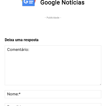
- Publicidade -
Deixa uma resposta
Comentário:
No
E-