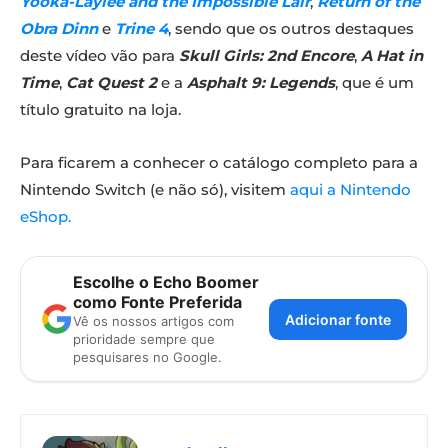
Yooka-Laylee and the Impossible Lair
,
Return of the
Obra Dinn
e
Trine 4
, sendo que os outros destaques
deste vídeo vão para
Skull Girls: 2nd Encore
,
A Hat in
Time
,
Cat Quest 2
e a
Asphalt 9: Legends
, que é um
título gratuito na loja.
Para ficarem a conhecer o catálogo completo para a
Nintendo Switch (e não só), visitem
aqui a Nintendo
eShop.
Escolhe o Echo Boomer
como Fonte Preferida
Adicionar fonte
Vê os nossos artigos com
prioridade sempre que
pesquisares no Google.