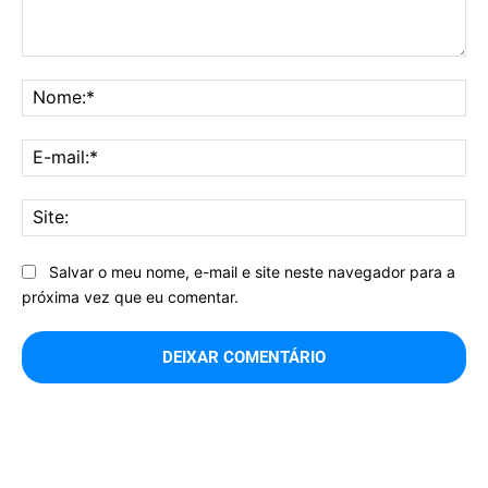
Comentário:
No
E-
mai
Sit
Salvar o meu nome, e-mail e site neste navegador para a
próxima vez que eu comentar.