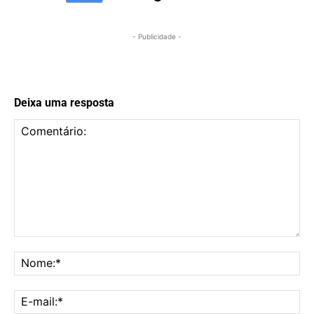
- Publicidade -
Deixa uma resposta
Comentário:
No
E-
mai