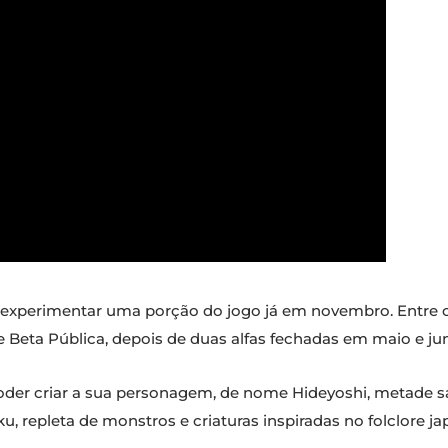
 experimentar uma porção do jogo já em novembro. Entre os
e Beta Pública, depois de duas alfas fechadas em maio e ju
poder criar a sua personagem, de nome Hideyoshi, metade s
u, repleta de monstros e criaturas inspiradas no folclore ja