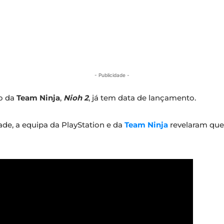
- Publicidade -
o da
Team Ninja
,
Nioh 2
, já tem data de lançamento.
de, a equipa da PlayStation e da
Team Ninja
revelaram que 