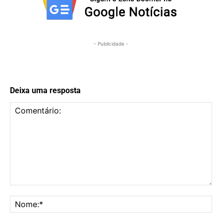
- Publicidade -
Deixa uma resposta
Comentário:
No