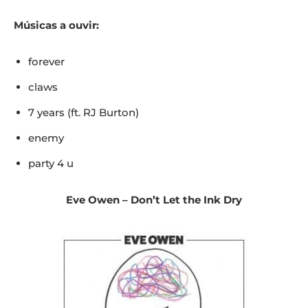
Músicas a ouvir:
forever
claws
7 years (ft. RJ Burton)
enemy
party 4 u
Eve Owen – Don’t Let the Ink Dry