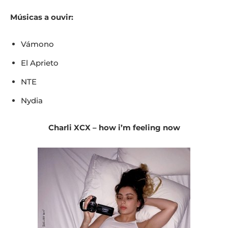
Músicas a ouvir:
Vámono
El Aprieto
NTE
Nydia
Charli XCX – how i’m feeling now